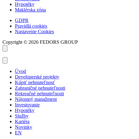
Hypotéky
Maklérska zóna
GDPR
Pravidlá cookies
Nastavenie Cookies
Copyright © 2026 FEDORS GROUP
Úvod
Developerské projekty
Kúpiť nehnuteľnosť
Zahraničné nehnuteľnosti
Rekreačné nehnuteľnosti
Nájomný manažment
Investovanie
Hypotéky
Služby
Kariéra
Novinky
EN