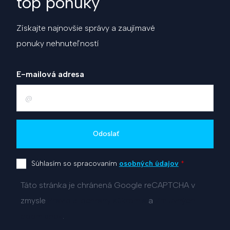
top ponuky
Získajte najnovšie správy a zaujímavé
ponuky nehnuteľností
E-mailová adresa
Odoslať
Súhlasím so spracovaním
osobných údajov
*
Táto stránka je chránená Google reCAPTCHA v
zmysle
Pravidiel ochrany súkromia
a
Zmluvných
podmienok
.