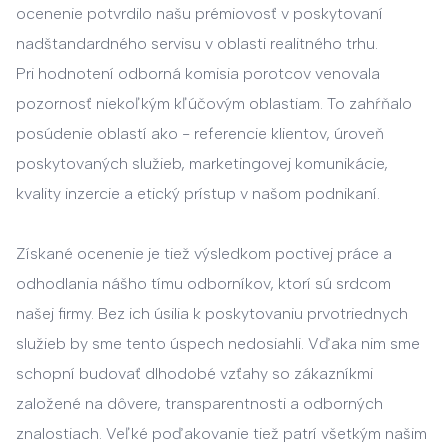
ocenenie potvrdilo našu prémiovosť v poskytovaní
nadštandardného servisu v oblasti realitného trhu.
Pri hodnotení odborná komisia porotcov venovala
pozornosť niekoľkým kľúčovým oblastiam. To zahŕňalo
posúdenie oblastí ako - referencie klientov, úroveň
poskytovaných služieb, marketingovej komunikácie,
kvality inzercie a etický prístup v našom podnikaní.
Získané ocenenie je tiež výsledkom poctivej práce a
odhodlania nášho tímu odborníkov, ktorí sú srdcom
našej firmy. Bez ich úsilia k poskytovaniu prvotriednych
služieb by sme tento úspech nedosiahli. Vďaka nim sme
schopní budovať dlhodobé vzťahy so zákazníkmi
založené na dôvere, transparentnosti a odborných
znalostiach. Veľké poďakovanie tiež patrí všetkým našim