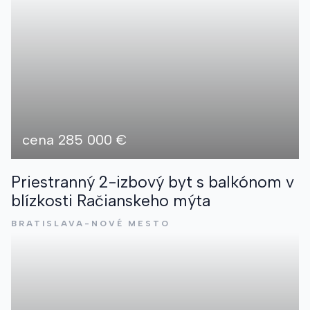
E-MAILOVÁ ADRESA
*
TELEFÓNNE ČÍSLO
*
TELEFÓNNE ČÍSLO
*
SPRÁVA
*
cena 285 000 €
Priestranný 2-izbový byt s balkónom v
SPRÁVA
*
blízkosti Račianskeho mýta
BRATISLAVA-NOVÉ MESTO
Súhlasím so spracovaním
osobných údajov
*