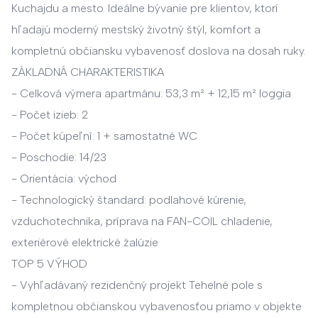
Kuchajdu a mesto. Ideálne bývanie pre klientov, ktorí
hľadajú moderný mestský životný štýl, komfort a
kompletnú občiansku vybavenosť doslova na dosah ruky.
ZÁKLADNÁ CHARAKTERISTIKA
- Celková výmera apartmánu: 53,3 m² + 12,15 m² loggia
- Počet izieb: 2
- Počet kúpeľní: 1 + samostatné WC
- Poschodie: 14/23
- Orientácia: východ
- Technologický štandard: podlahové kúrenie,
vzduchotechnika, príprava na FAN-COIL chladenie,
exteriérové elektrické žalúzie
TOP 5 VÝHOD
- Vyhľadávaný rezidenčný projekt Tehelné pole s
kompletnou občianskou vybavenosťou priamo v objekte