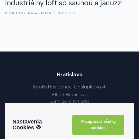
industriálny loft so saunou a jacuzzi
BRATISLAVA-NOVÉ MESTO
Bratislava
Apollo Residence, Chalupkova 4,
811 09 Bratislava
+421 948 177 952
info@fedorsgroup.sk
Pon. - Pia.: 09:00 - 17:00
Nastavenia
Akceptovať všetky
Cookies 🍪
cookies