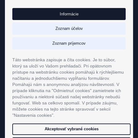
Užitočné odkazy
Informácie
Reality
Investovanie
Zoznam účelov
Hypotéky
Zoznam príjemcov
Maklérska zóna
GDPR
Táto webstránka zapisuje a číta cookies. Je to súbor,
ktorý sa uloží vo Vašom prehliadači. Pri opätovnom
Pravidlá cookies
prístupe na webstránku cookies pomáhajú k rýchlejšiemu
Nastavenie Cookies
načítaniu a jednoduchšiemu vypĺňaniu formulárov.
Pomáhajú nám s anonymnou analýzou návštevnosti. V
prípade kliknutia na "Odmietnuť cookies" zamietnete ich
používaniu a niektoré súčasti našej webstránky nebudú
fungovať. Web sa celkovo spomalí. V prípade záujmu,
môžete cookies na tejto stránke spravovať v sekcií
"Nastavenia cookies".
Akceptovať vybrané cookies