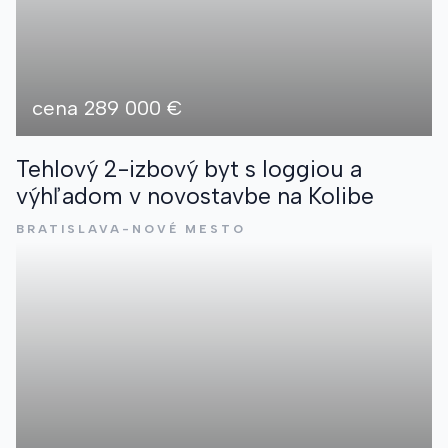
Táto stránka je chránená Google reCAPTCHA v zmysle
Pravidiel ochrany súkromia
a
Zmluvných podmienok
.
Súhlasím so spracovaním
osobných údajov
*
Táto stránka je chránená Google reCAPTCHA v zmysle
cena 289 000 €
Odoslať žiadosť
Pravidiel ochrany súkromia
a
Zmluvných podmienok
.
Tehlový 2-izbový byt s loggiou a
Odoslať
výhľadom v novostavbe na Kolibe
BRATISLAVA-NOVÉ MESTO