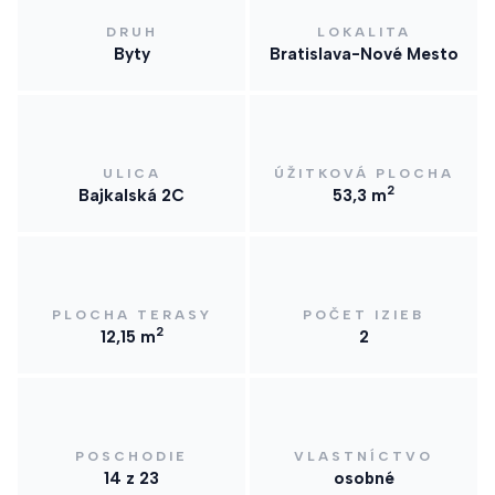
DRUH
LOKALITA
Byty
Bratislava-Nové Mesto
ULICA
ÚŽITKOVÁ PLOCHA
2
Bajkalská 2C
53,3 m
PLOCHA TERASY
POČET IZIEB
2
12,15 m
2
POSCHODIE
VLASTNÍCTVO
14 z 23
osobné