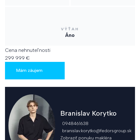
VÝŤAH
Áno
Cena nehnuteľnosti
299 999 €
Mám záujem
Branislav Korytko
0948461638
branislav.korytko@fedorsgroup.sk
Zobraziť ponuku makléra