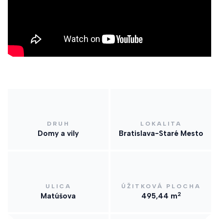
DRUH
LOKALITA
Domy a vily
Bratislava-Staré Mesto
ULICA
ÚŽITKOVÁ PLOCHA
2
Matúšova
495,44 m