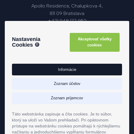
Apollo Residence, Chalupkova 4,
811 09 Bratislava
+421 948 177 952
info@fedorsgroup.sk
Pon. - Pia.: 09:00 - 17:00
Nastavenia
Akceptovať všetky
Cookies 🍪
cookies
Užitočné odkazy
Informácie
Reality
Investovanie
Zoznam účelov
Hypotéky
Zoznam príjemcov
Maklérska zóna
GDPR
Táto webstránka zapisuje a číta cookies. Je to súbor,
ktorý sa uloží vo Vašom prehliadači. Pri opätovnom
Pravidlá cookies
prístupe na webstránku cookies pomáhajú k rýchlejšiemu
Nastavenie Cookies
načítaniu a jednoduchšiemu vypĺňaniu formulárov.