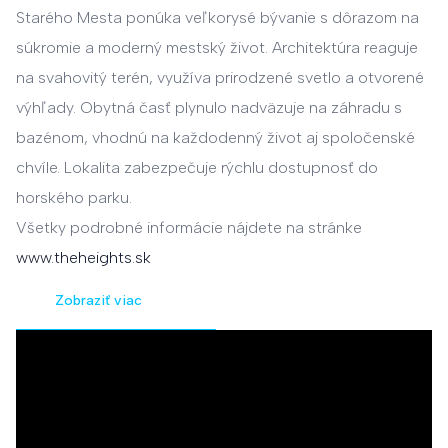
Starého Mesta ponúka veľkorysé bývanie s dôrazom na
súkromie a moderný mestský život. Architektúra reaguje
na svahovitý terén, využíva prirodzené svetlo a otvorené
výhľady. Obytná časť plynulo nadväzuje na záhradu s
bazénom, vhodnú na každodenný život aj spoločenské
chvíle. Lokalita zabezpečuje rýchlu dostupnosť do
horského parku.
Všetky podrobné informácie nájdete na stránke
www.theheights.sk
Zobraziť viac