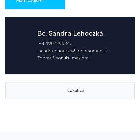
Mám záujem
Bc. Sandra Lehoczká
+421907296345
sandra.lehoczka@fedorsgroup.sk
Zobraziť ponuku makléra
Lokalita
Chcem hypotéku