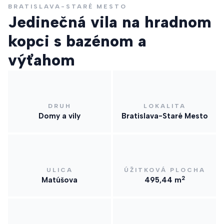
BRATISLAVA-STARÉ MESTO
Jedinečná vila na hradnom
kopci s bazénom a
výťahom
DRUH
LOKALITA
Domy a vily
Bratislava-Staré Mesto
ULICA
ÚŽITKOVÁ PLOCHA
2
Matúšova
495,44 m