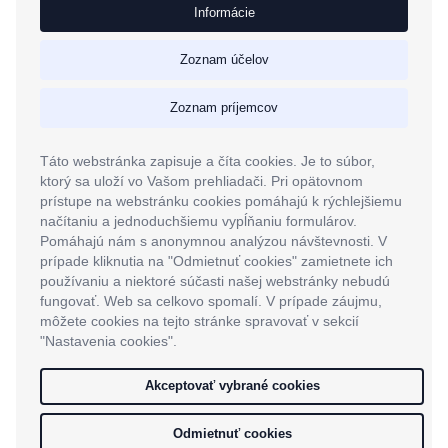
Informácie
Zoznam účelov
Zoznam príjemcov
Táto webstránka zapisuje a číta cookies. Je to súbor,
ktorý sa uloží vo Vašom prehliadači. Pri opätovnom
prístupe na webstránku cookies pomáhajú k rýchlejšiemu
načítaniu a jednoduchšiemu vypĺňaniu formulárov.
Pomáhajú nám s anonymnou analýzou návštevnosti. V
prípade kliknutia na "Odmietnuť cookies" zamietnete ich
používaniu a niektoré súčasti našej webstránky nebudú
fungovať. Web sa celkovo spomalí. V prípade záujmu,
môžete cookies na tejto stránke spravovať v sekcií
"Nastavenia cookies".
Akceptovať vybrané cookies
Odmietnuť cookies