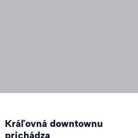
Kráľovná downtownu
prichádza