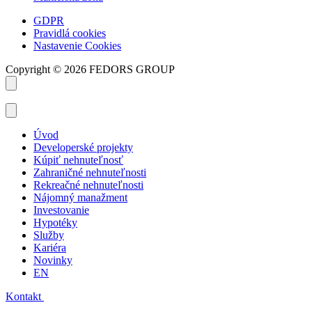
GDPR
Pravidlá cookies
Nastavenie Cookies
Copyright © 2026 FEDORS GROUP
Úvod
Developerské projekty
Kúpiť nehnuteľnosť
Zahraničné nehnuteľnosti
Rekreačné nehnuteľnosti
Nájomný manažment
Investovanie
Hypotéky
Služby
Kariéra
Novinky
EN
Kontakt