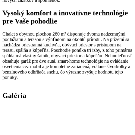
nových zážitkov a spomienok.
Vysoký komfort a inovatívne technológie
pre Vaše pohodlie
Chalet s obytnou plochou 260 m² disponuje dvoma nadzemnými
podlažiami a terasou s výhľadom na okolitú prírodu. Na prízemí sa
nachádza priestranná kuchyňa, obývací priestor s prístupom na
terasu, spálňa a kúpeľňa. Poschodie ponúka tri izby, z toho primárna
spálňa má vlastný šatník, obývací priestor a kúpeľňu. Nehnuteľnosť
obsahuje garáž pre dve autá, smart-home technológie na ovládanie
osvetlenia cez mobil a je kompletne zariadená, vrátane štvorkolky a
benzínového odhŕňača snehu, čo výrazne zvyšuje hodnotu tejto
ponuky.
Galéria