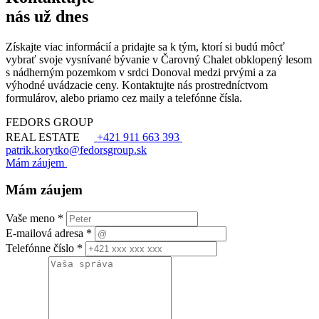
nás už dnes
Získajte viac informácií a pridajte sa k tým, ktorí si budú môcť
vybrať svoje vysnívané bývanie v Čarovný Chalet obklopený lesom
s nádherným pozemkom v srdci Donoval medzi prvými a za
výhodné uvádzacie ceny. Kontaktujte nás prostredníctvom
formulárov, alebo priamo cez maily a telefónne čísla.
FEDORS GROUP
REAL ESTATE
+421 911 663 393
patrik.korytko@fedorsgroup.sk
Mám záujem
Mám záujem
Vaše meno
*
E-mailová adresa
*
Telefónne číslo
*