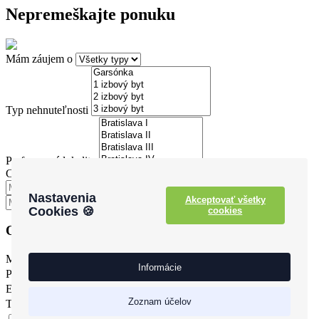
Nepremeškajte ponuku
Mám záujem o
Typ nehnuteľnosti
Preferované lokality
Cena
Nastavenia
Akceptovať všetky
Cookies 🍪
cookies
Osobné údaje
Meno
Informácie
Priezvisko
E-mail
Zoznam účelov
Telefónne číslo