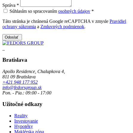
Správa
*
Súhlasím so spracovaním
osobných údajov
*
Táto stránka je chránená Google reCAPTCHA v zmysle
Pravidiel
ochrany súkromia
a
Zmluvných podmienok
.
Odoslať
Bratislava
Apollo Residence, Chalupkova 4,
811 09 Bratislava
+421 948 177 952
info@fedorsgroup.sk
Pon. - Pia.: 09:00 - 17:00
Užitočné odkazy
Reality
Investovanie
Hypotéky
Maklérska zóna